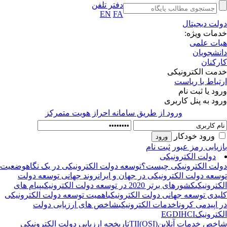
دفتر تلفن
EN
FA
لت دیجیتال
مات ویژه:
ات علمی
نشجویان
رکنان
مت الکترونیکی
تباط با ریاست
ود یا ثبت نام
ود به پنل کاربری
ورود از طريق سامانه احراز هويت متمركز
ورود خودکار
زیابی رمز عبور
ثبت نام
دولت الکترونیکی
لت الکترونیکی چیست؟
توسعه دولت الکترونیکی در یک نگاه
وضعیت
سعه دولت الکترونیکی در جهان و ایران
روند جهانی توسعه دولت
کترونیکی
کشورهای برتر 2020 در توسعه دولت الکترونیکی
پیام های
یدی توسعه جهانی دولت الکترونیکی
اهمیت توسعه دولت الکترونیکی
 اپیدمی کرونا
خدمات الکترونیکی
شاخص های ارزیابی دولت
کترونیک
HCI
EGDI
خص خدمات آنلاین(OSI)
TII
تاریخچه ارزیابی دولت الکترونیکی