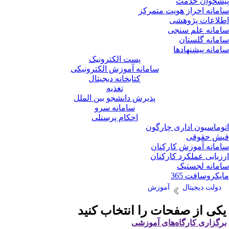
شخوان خدمت
مانه احراز هویت متمرکز
لاعات پژوهشی
مانه علم سنجی
مانه گلستان
مانه پیشنهادها
پست الکترونیک
سامانه آموزش الکترونیکی
کتابخانه دیجیتال
تغذیه
پذیرش دانشجو بین الملل
سامانه سرو
احکام پرسنلی
وماسیون اداری چارگون
ش حقوقی
مانه آموزش کارکنان
زیابی عملکرد کارکنان
مانه لجستیک
یکروسافت 365
دولت دیجیتال
آموزش
کی از صفحات را انتخاب کنید
رگزاری کارگاه‌های آموزشی