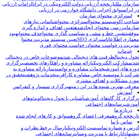
زمان ملل
تاریخچه ارزیابی دولت الکترونیکی در ایران
الزامات ارزیابی
 ایران
سوابق اجرایی دانشگاه خوارزمی در ارزیابی
استراتژی محتوای سازمان
اخت اکوسیستم محتوا
استراتژی محتوا
شناسایی نیازهای
زمان
بررسی محتوای ایجادشده
تعیین اهداف و اندازه گیری
فقیت
تعیین خط و مشی و سیاست گذاری محتوا
حذف محتوا
بهبود
ماری اطلاعات
استراتژی SEO
تعیین سیستم مدیریت محتوا
یریت درخواست محتوا
درخواست محتوای فوری
خدمات
ول دیجیتال
ظرفیت های دیجیتالی شدن
موضوعات خاص در دیجیتالی
ن
مشارکت الکترونیکی
ارائه مشاوره و راهکارهای تخصصی
برگزاری
ره های آموزشی
خدمات مشاوره و توانمندسازی
ارائه مشاوره به
کت یا موسسه خاص
مشاوره کارآفرینی
خدمات پژوهشی
تحقیق در
رد مشکلات و اهداف مشتری
رفی بهترین شیوه ها در این زمینه
برگزاری سمینار و کنفرانس
آموزش
گزاری کارگاه‌های آموزشی
آشنایی با تحول دیجیتال
ویدئوهای
وزشی
رسانه‌های اجتماعی
درباره ما
ریخچه گروه
معرفی اعضای گروه
سوابق و کارهای انجام شده
تماس با ما
رس و شماره تماس
پست الکترونیکی
ارسال برخط نظرات و
شنهادات
ارتباط با مدیریت وبسایت
رسانه‌های اجتماعی