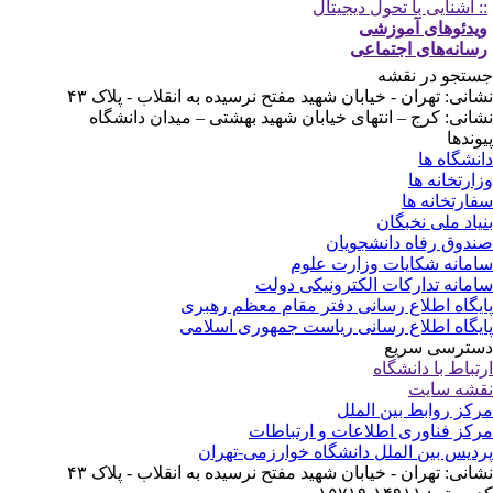
: آشنایی با تحول دیجیتال
یدئوهای آموزشی
سانه‌های اجتماعی
تجو در نقشه
انی: تهران - خیابان شهید مفتح نرسیده به انقلاب - پلاک ۴۳
انی: کرج – انتهای خیابان شهید بهشتی – میدان دانشگاه
وندها
نشگاه ها
ارتخانه ها
ارتخانه ها
یاد ملی نخبگان
دوق رفاه دانشجویان
مانه شکایات وزارت علوم
مانه تدارکات الکترونیکی دولت
یگاه اطلاع رسانی دفتر مقام معظم رهبری
یگاه اطلاع رسانی ریاست جمهوری اسلامی
ترسی سریع
تباط با دانشگاه
شه سایت
کز روابط بین الملل
کز فناوری اطلاعات و ارتباطات
دیس بین الملل دانشگاه خوارزمی-تهران
انی: تهران - خیابان شهید مفتح نرسیده به انقلاب - پلاک ۴۳