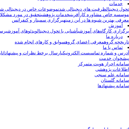
خدمات
تحول دیجیتال
ظرفیت های دیجیتالی شدن
موضوعات خاص در دیجیتالی شد
موسسه خاص
مشاوره کارآفرینی
خدمات پژوهشی
تحقیق در مورد مشکلا
معرفی بهترین شیوه ها در این زمینه
برگزاری سمینار و کنفرانس
آموزش
برگزاری کارگاه‌های آموزشی
آشنایی با تحول دیجیتال
ویدئوهای آموزشی
رسا
درباره ما
تاریخچه گروه
معرفی اعضای گروه
سوابق و کارهای انجام شده
تماس با ما
آدرس و شماره تماس
پست الکترونیکی
ارسال برخط نظرات و پیشنهادات
ار
پیشخوان خدمت
سامانه احراز هویت متمرکز
اطلاعات پژوهشی
سامانه علم سنجی
سامانه گلستان
سامانه پیشنهادها