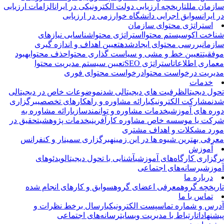
زمان ملل
تاریخچه ارزیابی دولت الکترونیکی در ایران
الزامات ارزیابی
 ایران
سوابق اجرایی دانشگاه خوارزمی در ارزیابی
استراتژی محتوای سازمان
اخت اکوسیستم محتوا
استراتژی محتوا
شناسایی نیازهای
زمان
بررسی محتوای ایجادشده
تعیین اهداف و اندازه گیری
فقیت
تعیین خط و مشی و سیاست گذاری محتوا
حذف محتوا
بهبود
ماری اطلاعات
استراتژی SEO
تعیین سیستم مدیریت محتوا
یریت درخواست محتوا
درخواست محتوای فوری
خدمات
ول دیجیتال
ظرفیت های دیجیتالی شدن
موضوعات خاص در دیجیتالی
ن
مشارکت الکترونیکی
ارائه مشاوره و راهکارهای تخصصی
برگزاری
ره های آموزشی
خدمات مشاوره و توانمندسازی
ارائه مشاوره به
کت یا موسسه خاص
مشاوره کارآفرینی
خدمات پژوهشی
تحقیق در
رد مشکلات و اهداف مشتری
رفی بهترین شیوه ها در این زمینه
برگزاری سمینار و کنفرانس
آموزش
گزاری کارگاه‌های آموزشی
آشنایی با تحول دیجیتال
ویدئوهای
وزشی
رسانه‌های اجتماعی
درباره ما
ریخچه گروه
معرفی اعضای گروه
سوابق و کارهای انجام شده
تماس با ما
رس و شماره تماس
پست الکترونیکی
ارسال برخط نظرات و
شنهادات
ارتباط با مدیریت وبسایت
رسانه‌های اجتماعی