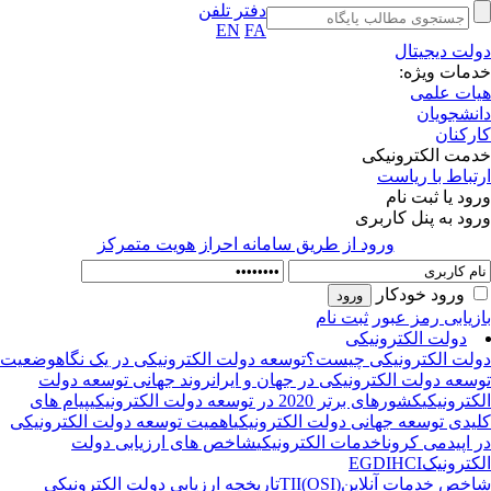
دفتر تلفن
EN
FA
لت دیجیتال
مات ویژه:
ات علمی
نشجویان
رکنان
مت الکترونیکی
تباط با ریاست
ود یا ثبت نام
ود به پنل کاربری
ورود از طريق سامانه احراز هويت متمركز
ورود خودکار
زیابی رمز عبور
ثبت نام
دولت الکترونیکی
لت الکترونیکی چیست؟
توسعه دولت الکترونیکی در یک نگاه
وضعیت
سعه دولت الکترونیکی در جهان و ایران
روند جهانی توسعه دولت
کترونیکی
کشورهای برتر 2020 در توسعه دولت الکترونیکی
پیام های
یدی توسعه جهانی دولت الکترونیکی
اهمیت توسعه دولت الکترونیکی
 اپیدمی کرونا
خدمات الکترونیکی
شاخص های ارزیابی دولت
کترونیک
HCI
EGDI
خص خدمات آنلاین(OSI)
TII
تاریخچه ارزیابی دولت الکترونیکی