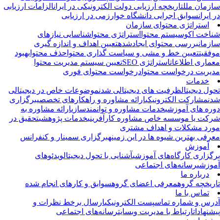
زمان ملل
تاریخچه ارزیابی دولت الکترونیکی در ایران
الزامات ارزیابی
 ایران
سوابق اجرایی دانشگاه خوارزمی در ارزیابی
استراتژی محتوای سازمان
اخت اکوسیستم محتوا
استراتژی محتوا
شناسایی نیازهای
زمان
بررسی محتوای ایجادشده
تعیین اهداف و اندازه گیری
فقیت
تعیین خط و مشی و سیاست گذاری محتوا
حذف محتوا
بهبود
ماری اطلاعات
استراتژی SEO
تعیین سیستم مدیریت محتوا
یریت درخواست محتوا
درخواست محتوای فوری
خدمات
ول دیجیتال
ظرفیت های دیجیتالی شدن
موضوعات خاص در دیجیتالی
ن
مشارکت الکترونیکی
ارائه مشاوره و راهکارهای تخصصی
برگزاری
ره های آموزشی
خدمات مشاوره و توانمندسازی
ارائه مشاوره به
کت یا موسسه خاص
مشاوره کارآفرینی
خدمات پژوهشی
تحقیق در
رد مشکلات و اهداف مشتری
رفی بهترین شیوه ها در این زمینه
برگزاری سمینار و کنفرانس
آموزش
گزاری کارگاه‌های آموزشی
آشنایی با تحول دیجیتال
ویدئوهای
وزشی
رسانه‌های اجتماعی
درباره ما
ریخچه گروه
معرفی اعضای گروه
سوابق و کارهای انجام شده
تماس با ما
رس و شماره تماس
پست الکترونیکی
ارسال برخط نظرات و
شنهادات
ارتباط با مدیریت وبسایت
رسانه‌های اجتماعی