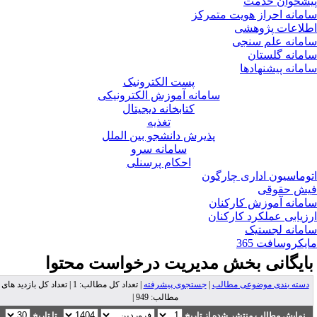
شخوان خدمت
مانه احراز هویت متمرکز
لاعات پژوهشی
مانه علم سنجی
مانه گلستان
مانه پیشنهادها
پست الکترونیک
سامانه آموزش الکترونیکی
کتابخانه دیجیتال
تغذیه
پذیرش دانشجو بین الملل
سامانه سرو
احکام پرسنلی
وماسیون اداری چارگون
ش حقوقی
مانه آموزش کارکنان
زیابی عملکرد کارکنان
مانه لجستیک
یکروسافت 365
ایگانی بخش
مدیریت درخواست محتوا
دسته بندی موضوعی مطالب
|
جستجوی پیشرفته
| تعداد کل مطالب: 1 | تعداد کل بازدید های
مطالب: 949 |
نمایش مطالب منتشر شده از تاریخ
تا تاریخ