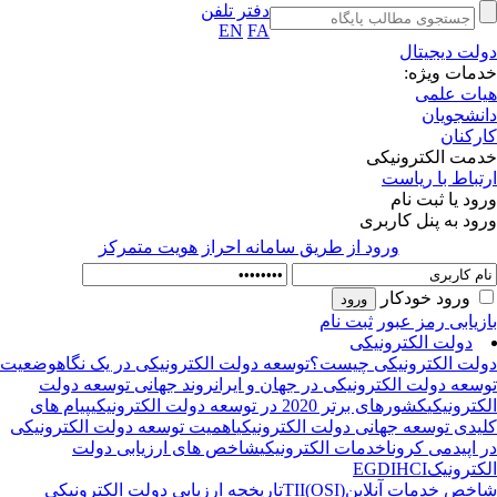
دفتر تلفن
EN
FA
لت دیجیتال
مات ویژه:
ات علمی
نشجویان
رکنان
مت الکترونیکی
تباط با ریاست
ود یا ثبت نام
ود به پنل کاربری
ورود از طريق سامانه احراز هويت متمركز
ورود خودکار
زیابی رمز عبور
ثبت نام
دولت الکترونیکی
لت الکترونیکی چیست؟
توسعه دولت الکترونیکی در یک نگاه
وضعیت
سعه دولت الکترونیکی در جهان و ایران
روند جهانی توسعه دولت
کترونیکی
کشورهای برتر 2020 در توسعه دولت الکترونیکی
پیام های
یدی توسعه جهانی دولت الکترونیکی
اهمیت توسعه دولت الکترونیکی
 اپیدمی کرونا
خدمات الکترونیکی
شاخص های ارزیابی دولت
کترونیک
HCI
EGDI
خص خدمات آنلاین(OSI)
TII
تاریخچه ارزیابی دولت الکترونیکی